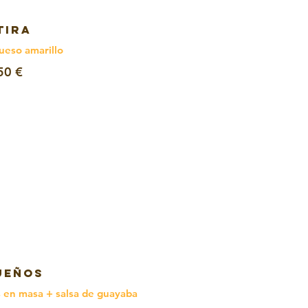
TIRA
ueso amarillo
50 €
UEÑOS
 en masa + salsa de guayaba