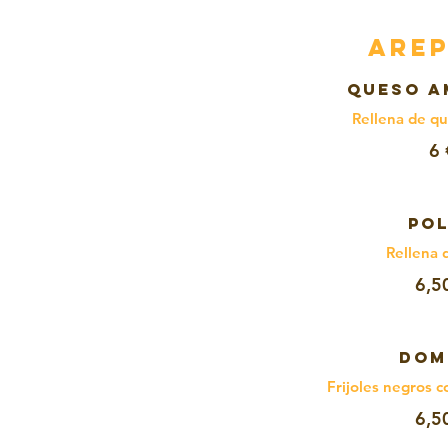
AREP
QUESO A
Rellena de qu
6 
PO
Rellena 
6,5
DOM
Frijoles negros 
6,5