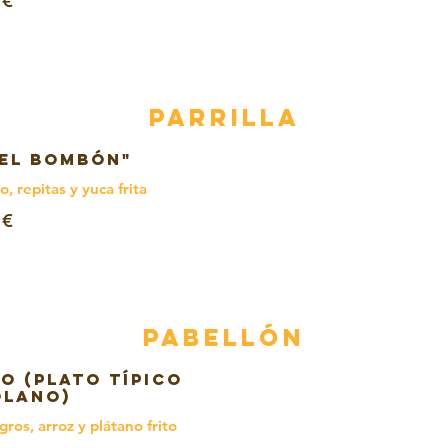
 €
PARRILLA
"EL BOMBÓN"
o, repitas y yuca frita
 €
PABELLÓN
O (Plato típico
olano)
ros, arroz y plátano frito