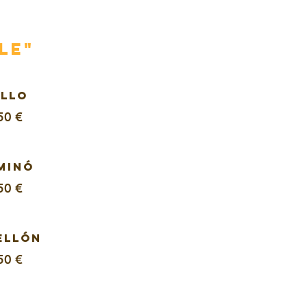
le"
LLO
50 €
MINÓ
50 €
ELLÓN
50 €