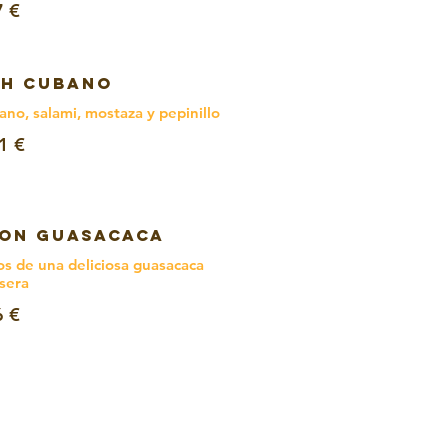
7 €
H CUBANO
no, salami, mostaza y pepinillo
1 €
CON GUASACACA
 de una deliciosa guasacaca
sera
6 €