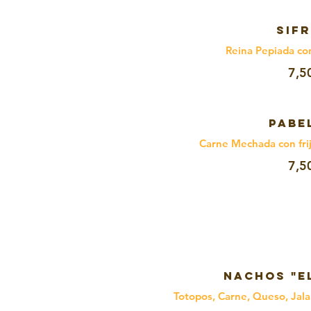
SIF
Reina Pepiada co
7,5
PABE
Carne Mechada con frij
7,5
NACHOS "E
Totopos, Carne, Queso, Jal