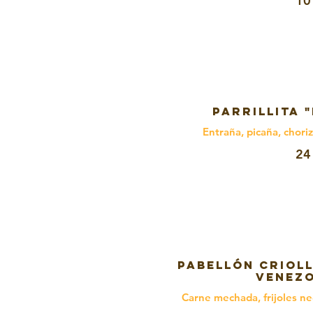
10
PARRILLITA 
Entraña, picaña, choriz
24
PABELLÓN CRIOLL
Venez
Carne mechada, frijoles neg