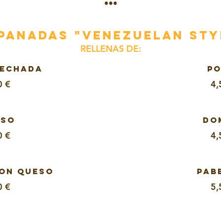
•••
PANADAS "Venezuelan Sty
RELLENAS DE:
MECHADA
PO
0 €
4,
ESO
DO
0 €
4,
CON QUESO
PAB
0 €
5,