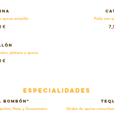
RINA
CA
n queso amarillo
Pollo con q
0 €
7,
LLÓN
oles, plátano y queso
0 €
ESPECIALIDADES
l Bombón"
TEQ
apeños, Nata y Guacamoles
Dedos de queso envueltos