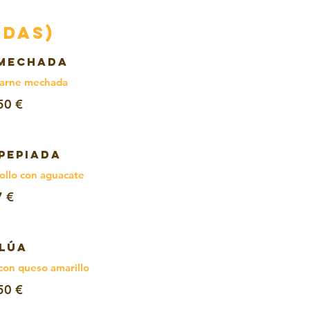
adas)
MECHADA
carne mechada
50 €
PEPIADA
pollo con aguacate
7 €
LÚA
on queso amarillo
50 €