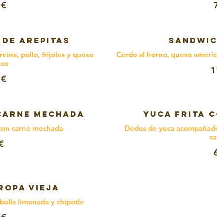
 €
 DE AREPITAS
SANDWIC
eina, pollo, frijoles y queso
Cerdo al horno, queso america
nco
1
 €
CARNE MECHADA
YUCA FRITA 
 con carne mechada
Dedos de yuca acompañados
ca
€
ROPA VIEJA
ebolla limonada y chipotle