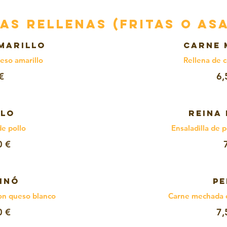
AS RELLENAS (Fritas o As
MARILLO
CARNE 
eso amarillo
Rellena de 
€
6,
LLO
REINA 
de pollo
Ensaladilla de 
0 €
INÓ
PE
con queso blanco
Carne mechada c
0 €
7,